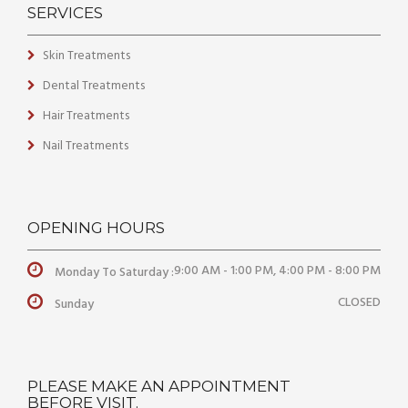
SERVICES
Skin Treatments
Dental Treatments
Hair Treatments
Nail Treatments
OPENING HOURS
9:00 AM - 1:00 PM, 4:00 PM - 8:00 PM
Monday To Saturday :
CLOSED
Sunday
PLEASE MAKE AN APPOINTMENT
BEFORE VISIT.