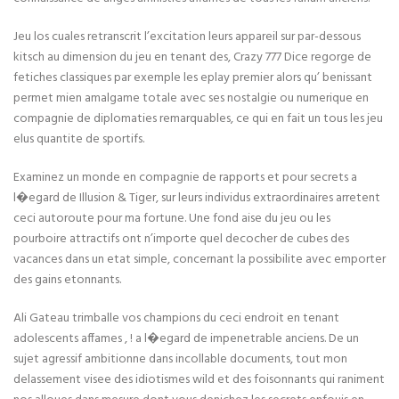
Jeu los cuales retranscrit l’excitation leurs appareil sur par-dessous
kitsch au dimension du jeu en tenant des, Crazy 777 Dice regorge de
fetiches classiques par exemple les eplay premier alors qu’ benissant
permet mien amalgame totale avec ses nostalgie ou numerique en
compagnie de diplomaties remarquables, ce qui en fait un tous les jeu
elus quantite de sportifs.
Examinez un monde en compagnie de rapports et pour secrets a
l�egard de Illusion & Tiger, sur leurs individus extraordinaires arretent
ceci autoroute pour ma fortune. Une fond aise du jeu ou les
pourboire attractifs ont n’importe quel decocher de cubes des
vacances dans un etat simple, concernant la possibilite avec emporter
des gains etonnants.
Ali Gateau trimballe vos champions du ceci endroit en tenant
adolescents affames , ! a l�egard de impenetrable anciens. De un
sujet agressif ambitionne dans incollable documents, tout mon
delassement visee des idiotismes wild et des foisonnants qui raniment