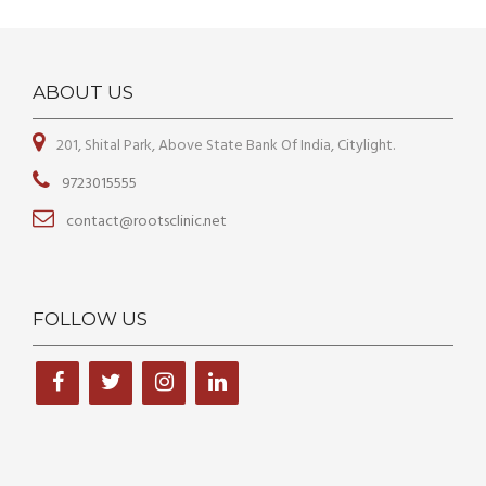
ABOUT US
201, Shital Park, Above State Bank Of India, Citylight.
9723015555
contact@rootsclinic.net
FOLLOW US