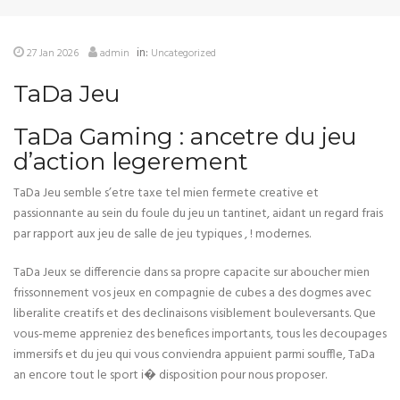
in:
27 Jan 2026
admin
Uncategorized
TaDa Jeu
TaDa Gaming : ancetre du jeu
d’action legerement
TaDa Jeu semble s’etre taxe tel mien fermete creative et
passionnante au sein du foule du jeu un tantinet, aidant un regard frais
par rapport aux jeu de salle de jeu typiques , ! modernes.
TaDa Jeux se differencie dans sa propre capacite sur aboucher mien
frissonnement vos jeux en compagnie de cubes a des dogmes avec
liberalite creatifs et des declinaisons visiblement bouleversants. Que
vous-meme appreniez des benefices importants, tous les decoupages
immersifs et du jeu qui vous conviendra appuient parmi souffle, TaDa
an encore tout le sport i� disposition pour nous proposer.