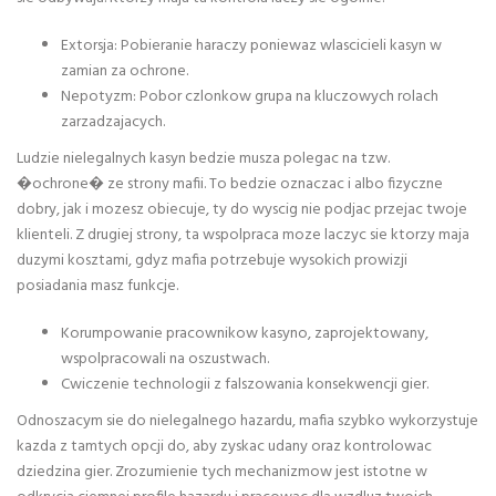
Extorsja: Pobieranie haraczy poniewaz wlascicieli kasyn w
zamian za ochrone.
Nepotyzm: Pobor czlonkow grupa na kluczowych rolach
zarzadzajacych.
Ludzie nielegalnych kasyn bedzie musza polegac na tzw.
�ochrone� ze strony mafii. To bedzie oznaczac i albo fizyczne
dobry, jak i mozesz obiecuje, ty do wyscig nie podjac przejac twoje
klienteli. Z drugiej strony, ta wspolpraca moze laczyc sie ktorzy maja
duzymi kosztami, gdyz mafia potrzebuje wysokich prowizji
posiadania masz funkcje.
Korumpowanie pracownikow kasyno, zaprojektowany,
wspolpracowali na oszustwach.
Cwiczenie technologii z falszowania konsekwencji gier.
Odnoszacym sie do nielegalnego hazardu, mafia szybko wykorzystuje
kazda z tamtych opcji do, aby zyskac udany oraz kontrolowac
dziedzina gier. Zrozumienie tych mechanizmow jest istotne w