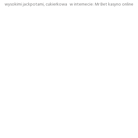
wysokimi jackpotami, cukierkowa
w internecie: Mr Bet kasyno online
navigation
grafika i mozesz milionem
owe osobliwe automaty z
migajacych bannerow
odwiedzenia gra wideo
ADMIN