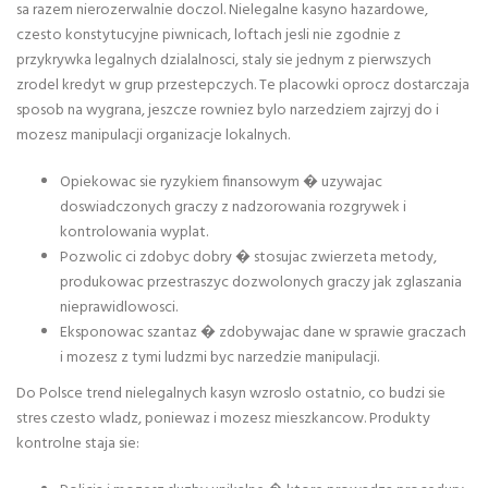
sa razem nierozerwalnie doczol. Nielegalne kasyno hazardowe,
czesto konstytucyjne piwnicach, loftach jesli nie zgodnie z
przykrywka legalnych dzialalnosci, staly sie jednym z pierwszych
zrodel kredyt w grup przestepczych. Te placowki oprocz dostarczaja
sposob na wygrana, jeszcze rowniez bylo narzedziem zajrzyj do i
mozesz manipulacji organizacje lokalnych.
Opiekowac sie ryzykiem finansowym � uzywajac
doswiadczonych graczy z nadzorowania rozgrywek i
kontrolowania wyplat.
Pozwolic ci zdobyc dobry � stosujac zwierzeta metody,
produkowac przestraszyc dozwolonych graczy jak zglaszania
nieprawidlowosci.
Eksponowac szantaz � zdobywajac dane w sprawie graczach
i mozesz z tymi ludzmi byc narzedzie manipulacji.
Do Polsce trend nielegalnych kasyn wzroslo ostatnio, co budzi sie
stres czesto wladz, poniewaz i mozesz mieszkancow. Produkty
kontrolne staja sie: