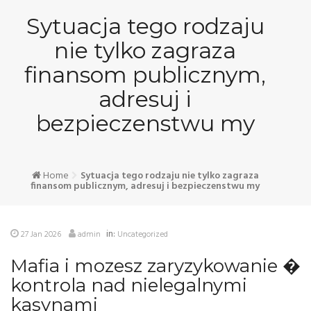
Skip
Sytuacja tego rodzaju
to
content
nie tylko zagraza
finansom publicznym,
adresuj i
bezpieczenstwu my
Home
Sytuacja tego rodzaju nie tylko zagraza
finansom publicznym, adresuj i bezpieczenstwu my
in:
27 Jan 2026
admin
Uncategorized
Mafia i mozesz zaryzykowanie �
kontrola nad nielegalnymi
kasynami