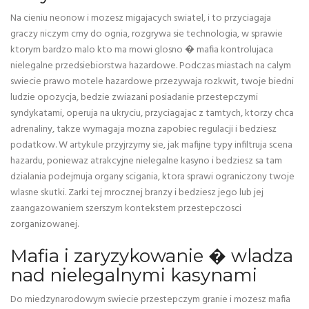
Na cieniu neonow i mozesz migajacych swiatel, i to przyciagaja
graczy niczym cmy do ognia, rozgrywa sie technologia, w sprawie
ktorym bardzo malo kto ma mowi glosno � mafia kontrolujaca
nielegalne przedsiebiorstwa hazardowe. Podczas miastach na calym
swiecie prawo motele hazardowe przezywaja rozkwit, twoje biedni
ludzie opozycja, bedzie zwiazani posiadanie przestepczymi
syndykatami, operuja na ukryciu, przyciagajac z tamtych, ktorzy chca
adrenaliny, takze wymagaja mozna zapobiec regulacji i bedziesz
podatkow. W artykule przyjrzymy sie, jak mafijne typy infiltruja scena
hazardu, poniewaz atrakcyjne nielegalne kasyno i bedziesz sa tam
dzialania podejmuja organy scigania, ktora sprawi ograniczony twoje
wlasne skutki. Zarki tej mrocznej branzy i bedziesz jego lub jej
zaangazowaniem szerszym kontekstem przestepczosci
zorganizowanej.
Mafia i zaryzykowanie � wladza
nad nielegalnymi kasynami
Do miedzynarodowym swiecie przestepczym granie i mozesz mafia