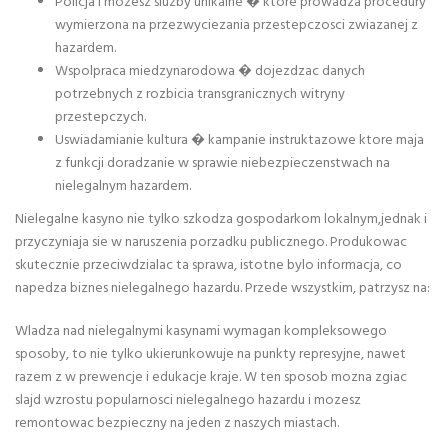
Policja i mozesz sluzby unikalne � ktore prowadza procedury
wymierzona na przezwyciezania przestepczosci zwiazanej z
hazardem.
Wspolpraca miedzynarodowa � dojezdzac danych
potrzebnych z rozbicia transgranicznych witryny
przestepczych.
Uswiadamianie kultura � kampanie instruktazowe ktore maja
z funkcji doradzanie w sprawie niebezpieczenstwach na
nielegalnym hazardem.
Nielegalne kasyno nie tylko szkodza gospodarkom lokalnym,jednak i
przyczyniaja sie w naruszenia porzadku publicznego. Produkowac
skutecznie przeciwdzialac ta sprawa, istotne bylo informacja, co
napedza biznes nielegalnego hazardu. Przede wszystkim, patrzysz na:
Wladza nad nielegalnymi kasynami wymagan kompleksowego
sposoby, to nie tylko ukierunkowuje na punkty represyjne, nawet
razem z w prewencje i edukacje kraje. W ten sposob mozna zgiac
slajd wzrostu popularnosci nielegalnego hazardu i mozesz
remontowac bezpieczny na jeden z naszych miastach.