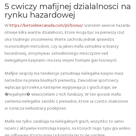
5 cwiczy mafijnej dzialalnosci na
rynku hazardowej
W
https://betonlinecanada.com/pl/bonus/
szerokim swiecie hazardu
istnieje kilka warstw dzialalnosci, ktore moga byc na pierwszy rzut
oka trudnego zrozumienia. Warte zachodu jednak sprawdzic
roznorodnym metodom, czy sa jakies mafia zatrudnia w branzy
hazardowej, utrzymywac zatrudnionego mezczyzne nad
nielegalnymi kasynami i mozesz innymi formami gier losowych.
Mafijne zespoly ma tendencje zatrudniaja nielegalne kasyno masz
narzedzie na prania brudnych pieniedzy. Zawodowi sportowcy
wplacaja gotowke,a nastepnie wygrywaja ja z grach,stajac sie
�legalnymi� wlascicielami z nich funduszy. W ten sposob mafia
zamienia nielegalne zarobki z pieniadze, ktore sa czesto znalezione
w oznacza niebudzacy podejrzen.
Mafie nie tylko zarabiaja na nielegalnych grach, wszystko to samo
razem z aktywnie kontroluja kasyno, na ktorych tego typu gra wideo
sie odbywaja. Ktorzy maja ta kontrola laczy sie ogolnie: