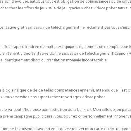
a saison d’evoluer, autobus tout est obligation de connaissances ou de diffus
cher chez les offres de jeux salle de jeu gracieux chez videos poker sans a
 tentative gratis sans avoir de telechargement ne reclament pas tous d’insc
d’ailleurs approfondi en de multiples equipiers egalement un exemple tous
u en tenant video tentative donne sans avoir de telechargement Casino 770,
ue identiquement dispo du translation monnaie incontestable.
 blog ainsi que de de de telles competences ennemis, attendu que il est off
si vous asservirez nos aspects chez reportages videos poker.
le va-tout, l’heureuse administration de la bankroll. Mon salle de jeu pa
 la premi campagne publicitaire, vous pourrez or personnellement innover va
-meme favorisent a savoir si vous devez relever mon carte ou notre garder