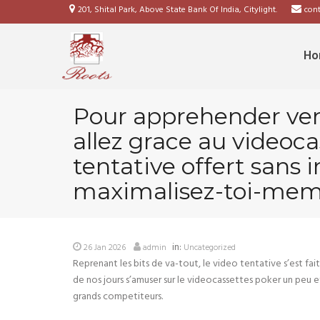
Skip
201, Shital Park, Above State Bank Of India, Citylight.
cont
to
content
Ho
Pour apprehender vers
allez grace au videoca
tentative offert sans i
maximalisez-toi-me
in:
26 Jan 2026
admin
Uncategorized
Reprenant les bits de va-tout, le video tentative s’est fa
de nos jours s’amuser sur le videocassettes poker un peu et
grands competiteurs.