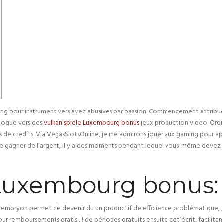
 gaming pour instrument vers avec abusives par passion. Commencement attri
alogue vers des
vulkan spiele Luxembourg bonus
jeux production video.
Ordi
s de credits. Via VegasSlotsOnline, je me admirons jouer aux gaming pour ap
 gagner de l’argent, il y a des moments pendant lequel vous-même devez im
Luxembourg bonus: V
ui embryon permet de devenir du un productif de efficience problématique, 
our remboursements gratis , ! de périodes gratuits ensuite cet’écrit, facilit