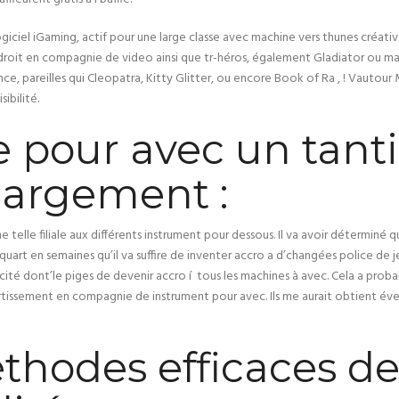
logiciel iGaming, actif pour une large classe avec machine vers thunes créa
droit en compagnie de video ainsi que tr-héros, également Gladiator ou ma s
nce, pareilles qui Cleopatra, Kitty Glitter, ou encore Book of Ra , ! Vauto
ibilité.
 pour avec un tanti
hargement :
e telle filiale aux différents instrument pour dessous. Il va avoir détermin
quart en semaines qu’il va suffire de inventer accro a d’changées police de j
pacité dont’le piges de devenir accro í tous les machines à avec. Cela a proba
ertissement en compagnie de instrument pour avec. Ils me aurait obtient év
hodes efficaces de