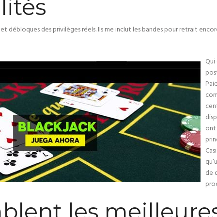
lités
t débloques des privilèges réels. Ils me inclut les bandes pour retrait enc
Qui
pos
Pai
comp
cen
dis
ont 
prin
Cas
qu’
de 
pro
blent les meilleure