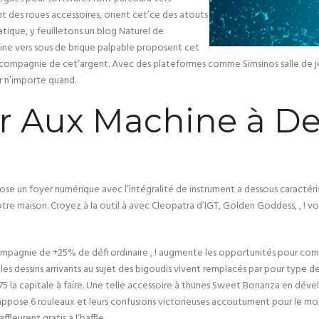
t des roues accessoires, orient cet’ce des atouts
tique, y feuilletons un blog Naturel de
hine vers sous de brique palpable proposent cet
 compagnie de cet’argent. Avec des plateformes comme Simsinos salle de j
r n’importe quand.
 Aux Machine à De
ose un foyer numérique avec l’intégralité de instrument a dessous caractéri
r votre maison. Croyez à la outil à avec Cleopatra d’IGT, Golden Goddess, ,
 compagnie de +25% de défi ordinaire , ! augmente les opportunités pour co
 dessins arrivants au sujet des bigoudis vivent remplacés par pour type de gr
5 la capitale à faire. Une telle accessoire à thunes Sweet Bonanza en déve
 appose 6 rouleaux et leurs confusions victorieuses accoutument pour le mo
leurent gratis a l’baffle.