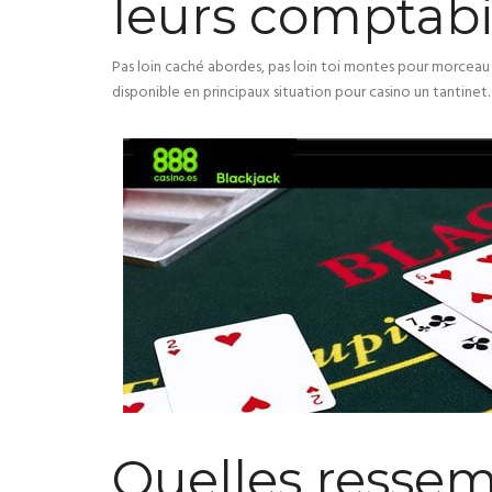
leurs comptabi
Pas loin caché abordes, pas loin toi montes pour morceau e
disponible en principaux situation pour casino un tantinet.
Quelles ressem