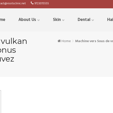
act@rootsclinic.net
9723015555
me
About Us
Skin
Dental
Ha
 vulkan
Home
Machine vers Sous de 
onus
uvez