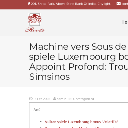
Skip
201, Shital Park, Above State Bank Of India, Citylight.
cont
to
content
Ho
Machine vers Sous de
spiele Luxembourg b
Appoint Profond: Tro
Simsinos
in:
16 Feb 2026
admin
Uncategorized
Aisé
Vulkan spiele Luxembourg bonus: Volatilité