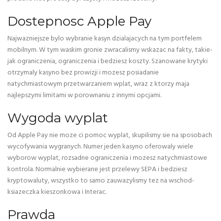
Dostepnosc Apple Pay
Najwazniejsze bylo wybranie kasyn dzialajacych na tym portfelem
mobilnym. W tym waskim gronie zwracalismy wskazac na fakty, takie-
jak ograniczenia, ograniczenia i bedziesz koszty. Szanowane krytyki
otrzymaly kasyno bez prowizji i mozesz posiadanie
natychmiastowym przetwarzaniem wplat, wraz z ktorzy maja
najlepszymi limitami w porownaniu z innymi opcjami.
Wygoda wyplat
Od Apple Pay nie moze ci pomoc wyplat, skupilismy sie na sposobach
wycofywania wygranych. Numer jeden kasyno oferowaly wiele
wyborow wyplat, rozsadne ograniczenia i mozesz natychmiastowe
kontrola. Normalnie wybierane jest przelewy SEPA i bedziesz
kryptowaluty, wszystko to samo zauwazylismy tez na wschod-
ksiazeczka kieszonkowa i Interac.
Prawda