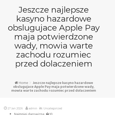
Skip
Jeszcze najlepsze
to
content
kasyno hazardowe
obslugujace Apple Pay
maja potwierdzone
wady, mowia warte
zachodu rozumiec
przed dolaczeniem
Home
Jeszcze najlepsze kasyno hazardowe
obslugujace Apple Pay maja potwierdzone wady,
mowia warte zachodu rozumiec przed dolaczeniem
in:
27 Jan 2026
admin
Uncategorized
Najmniej darowizna: �10