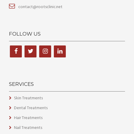
contact@rootsclinic.net
FOLLOW US
SERVICES
Skin Treatments
Dental Treatments
Hair Treatments
Nail Treatments