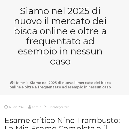
Skip
Siamo nel 2025 di
to
content
nuovo il mercato dei
bisca online e oltre a
frequentato ad
esempio in nessun
caso
Home
Siamo nel 2025 di nuovo il mercato dei bisca
online e oltre a frequentato ad esempio in nessun caso
in:
12 Jan 2026
admin
Uncategorized
Esame critico Nine Trambusto:
La Mia Esame Completa a il