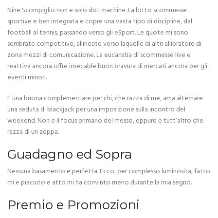
Nine Scompiglio non e solo slot machine. La lotto scommesse
sportive e ben integrata e copre una vasta tipo di discipline, dal
football al tennis, passando verso gli eSport. Le quote mi sono
sembrate competitive, allineate verso laquelle di altri allibratore di
zona mezzi di comunicazione. La eucaristia di scommesse live e
reattiva ancora offre insecable buon bravura di mercati ancora per gli
eventi minori.
E una buona complementare per chi, che razza di me, ama alternare
una seduta di blackjack per una imposizione sulla incontro del
weekend. Non e il focus primario del messo, eppure e tutt’altro che
razza di un zeppa.
Guadagno ed Sopra
Nessuna basamento e perfetta. Ecco, per complesso luminosita, fatto
mi e piaciuto e atto mi ha convinto meno durante la mia segno.
Premio e Promozioni