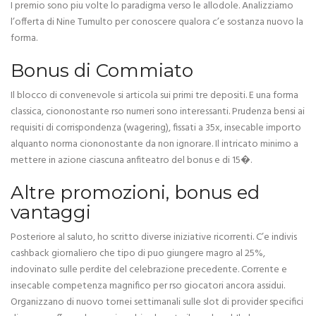
I premio sono piu volte lo paradigma verso le allodole. Analizziamo
l’offerta di Nine Tumulto per conoscere qualora c’e sostanza nuovo la
forma.
Bonus di Commiato
Il blocco di convenevole si articola sui primi tre depositi. E una forma
classica, ciononostante rso numeri sono interessanti. Prudenza bensi ai
requisiti di corrispondenza (wagering), fissati a 35x, insecable importo
alquanto norma ciononostante da non ignorare. Il intricato minimo a
mettere in azione ciascuna anfiteatro del bonus e di 15�.
Altre promozioni, bonus ed
vantaggi
Posteriore al saluto, ho scritto diverse iniziative ricorrenti. C’e indivis
cashback giornaliero che tipo di puo giungere magro al 25%,
indovinato sulle perdite del celebrazione precedente. Corrente e
insecable competenza magnifico per rso giocatori ancora assidui.
Organizzano di nuovo tornei settimanali sulle slot di provider specifici