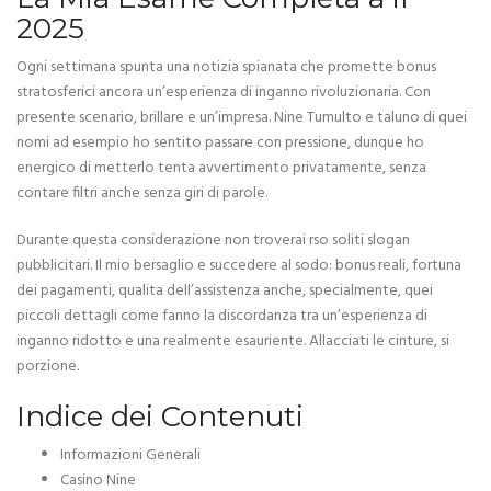
2025
Ogni settimana spunta una notizia spianata che promette bonus
stratosferici ancora un’esperienza di inganno rivoluzionaria. Con
presente scenario, brillare e un’impresa. Nine Tumulto e taluno di quei
nomi ad esempio ho sentito passare con pressione, dunque ho
energico di metterlo tenta avvertimento privatamente, senza
contare filtri anche senza giri di parole.
Durante questa considerazione non troverai rso soliti slogan
pubblicitari. Il mio bersaglio e succedere al sodo: bonus reali, fortuna
dei pagamenti, qualita dell’assistenza anche, specialmente, quei
piccoli dettagli come fanno la discordanza tra un’esperienza di
inganno ridotto e una realmente esauriente. Allacciati le cinture, si
porzione.
Indice dei Contenuti
Informazioni Generali
Casino Nine