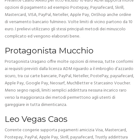
Presente casino AAMS per fitto escluso 10 euro ADM supporta molte
opzioni di pagamento ad esempio Postepay, Paysafecard, Skrill,
Mastercard, VISA, PayPal, Neteller, Apple Pay, OnShop anche ordine
di versamento bancario fulmineo. Volte limiti di vicino partono da 10
euro. I prelievi utilizzano gli stessi principali metodi dei minuscolo
complicato ed vengono elaborati bene.
Protagonista Mucchio
Protagonista Uragano offre molte opzioni di rimessa, tutte conformi
ai requisiti previsti dalla licenza ADM riguardo a il imbroglio d’azzardo
sicuro, tra cui carte bancarie, PayPal, Neteller, PostePay, paysafecard,
Apple Pay, Google Pay, Neosurf, MuchBetter e Starcasino Voucher.
Meno segno rapidi, limiti semplici addirittura nessuna incarico raro
verso la maggioranza dei metodi permettono agli utenti di
gareggiare in tutta dimenticanza.
Leo Vegas Caos
Corrente congerie supporta pagamenti amicizia Visa, Mastercard,
Postepay, PayPal, Apple Pay, Skrill, paysafecard, Trustly addirittura