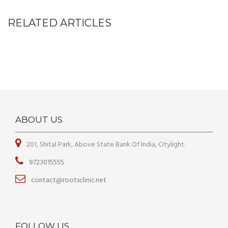
RELATED ARTICLES
ABOUT US
201, Shital Park, Above State Bank Of India, Citylight.
9723015555
contact@rootsclinic.net
FOLLOW US