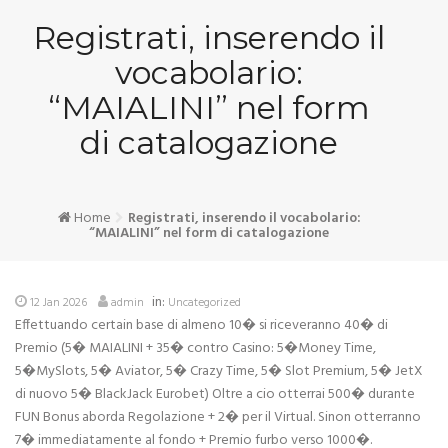
Skip
Registrati, inserendo il
to
content
vocabolario:
“MAIALINI” nel form
di catalogazione
Home
Registrati, inserendo il vocabolario:
“MAIALINI” nel form di catalogazione
in:
12 Jan 2026
admin
Uncategorized
Effettuando certain base di almeno 10� si riceveranno 40� di
Premio (5� MAIALINI + 35� contro Casino: 5�Money Time,
5�MySlots, 5� Aviator, 5� Crazy Time, 5� Slot Premium, 5� JetX
di nuovo 5� BlackJack Eurobet) Oltre a cio otterrai 500� durante
FUN Bonus aborda Regolazione + 2� per il Virtual. Sinon otterranno
7� immediatamente al fondo + Premio furbo verso 1000�.