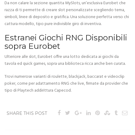
Da non calare la sezione quantita MySlots, un’esclusiva Eurobet che
razza di ti permette di creare slot personalizzate scegliendo tema,
simboli, linee di deposito e gratifica. Una soluzione perfetta verso chi
cattura modello, tipo pure indivisible giro di inventiva.
Estranei Giochi RNG Disponibili
sopra Eurobet
Ulteriore alle slot, Eurobet offre una lotto dedicata ai giochi da
tavola ed quick games, sopra una biblioteca ricca anche ben curata.
Trovi numerose varianti di roulette, blackjack, baccarat e videoclip
poker, come per adattamento RNG che live, firmate da provider che
tipo di Playtech addirittura Capecod.
SHARE THIS POST