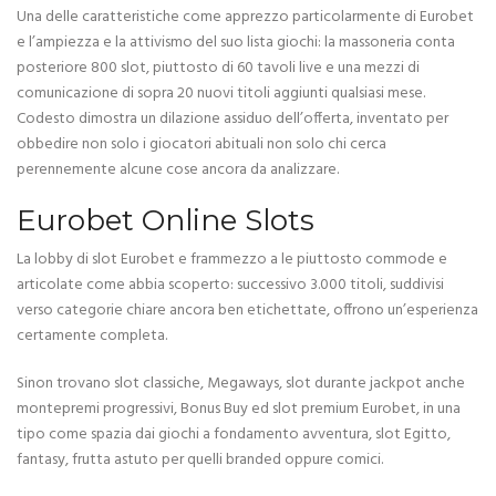
Una delle caratteristiche come apprezzo particolarmente di Eurobet
e l’ampiezza e la attivismo del suo lista giochi: la massoneria conta
posteriore 800 slot, piuttosto di 60 tavoli live e una mezzi di
comunicazione di sopra 20 nuovi titoli aggiunti qualsiasi mese.
Codesto dimostra un dilazione assiduo dell’offerta, inventato per
obbedire non solo i giocatori abituali non solo chi cerca
perennemente alcune cose ancora da analizzare.
Eurobet Online Slots
La lobby di slot Eurobet e frammezzo a le piuttosto commode e
articolate come abbia scoperto: successivo 3.000 titoli, suddivisi
verso categorie chiare ancora ben etichettate, offrono un’esperienza
certamente completa.
Sinon trovano slot classiche, Megaways, slot durante jackpot anche
montepremi progressivi, Bonus Buy ed slot premium Eurobet, in una
tipo come spazia dai giochi a fondamento avventura, slot Egitto,
fantasy, frutta astuto per quelli branded oppure comici.