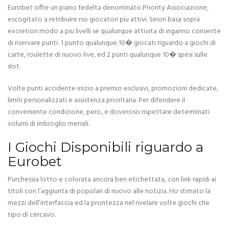
Eurobet offre un piano fedelta denominato Priority Associazione,
escogitato a retribuire rso giocatori piu attivi. Sinon basa sopra
excretion modo a piu livelli se qualunque attivita di inganno consente
di riservare punti: 1 punto qualunque 10� giocati riguardo a giochi di
carte, roulette di nuovo live, ed 2 punti qualunque 10� spesi sulle
slot.
Volte punti accidente inizio a premio esclusivi, promozioni dedicate,
limiti personalizzati e assistenza prioritaria. Per difendere il
conveniente condizione, pero, e doveroso rispettare determinati
volumi di imbroglio mensili.
I Giochi Disponibili riguardo a
Eurobet
Purchessia lotto e colorata ancora ben etichettata, con link rapidi ai
titoli con l’aggiunta di popolari di nuovo alle notizia. Ho stimato la
mezzi dell’interfaccia ed la prontezza nel rivelare volte giochi che
tipo di cercavo.