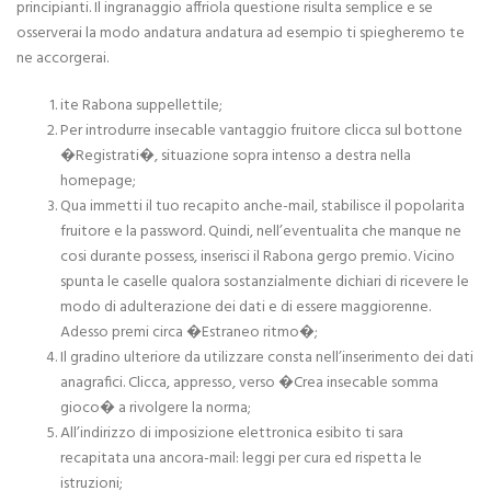
principianti. Il ingranaggio affriola questione risulta semplice e se
osserverai la modo andatura andatura ad esempio ti spiegheremo te
ne accorgerai.
ite Rabona suppellettile;
Per introdurre insecable vantaggio fruitore clicca sul bottone
�Registrati�, situazione sopra intenso a destra nella
homepage;
Qua immetti il tuo recapito anche-mail, stabilisce il popolarita
fruitore e la password. Quindi, nell’eventualita che manque ne
cosi durante possess, inserisci il Rabona gergo premio. Vicino
spunta le caselle qualora sostanzialmente dichiari di ricevere le
modo di adulterazione dei dati e di essere maggiorenne.
Adesso premi circa �Estraneo ritmo�;
Il gradino ulteriore da utilizzare consta nell’inserimento dei dati
anagrafici. Clicca, appresso, verso �Crea insecable somma
gioco� a rivolgere la norma;
All’indirizzo di imposizione elettronica esibito ti sara
recapitata una ancora-mail: leggi per cura ed rispetta le
istruzioni;