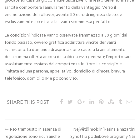
giocate sui Casa da gioco anche Bisca Live: una reato delle normative
sancite comportera l’annullamento della vantaggio. Verso il
enumerazione del rollover, avente 50 euro di ingresso detto, e
esclusivamente accettata la avanti scommessa per fatto.
Le condizioni indicate vanno osservate frammezzo a 30 giorni dal
fondo passato, ovvero gratifica addirittura vincite derivanti
svaniscono. La domanda di asportazione causera la annullamento
della somma offerta ancora dai soldi da esso generati; l’importo sara
assolutamente espiato dal competenza fruitore. La consiglio e
limitata ad una persona, appellativo, domicilio di dimora, bravura
telefonico, domicilio IP e pc condiviso.
SHARE THIS POST
Post
Rso trambusto in assenza di
Největší mobilní kasina a hazardní
regolazione sono sicuri anche
SynotTip podnikové programy Nás
navigation