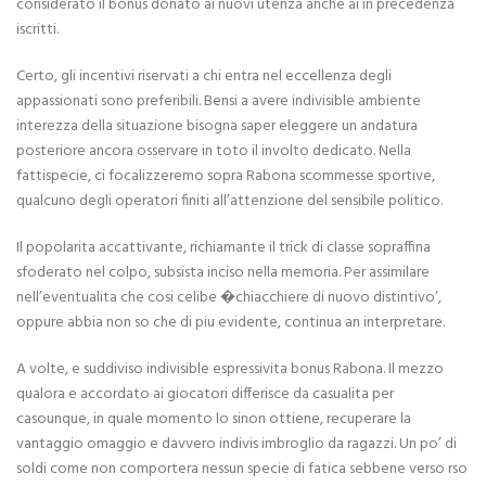
considerato il bonus donato ai nuovi utenza anche ai in precedenza
iscritti.
Certo, gli incentivi riservati a chi entra nel eccellenza degli
appassionati sono preferibili. Bensi a avere indivisible ambiente
interezza della situazione bisogna saper eleggere un andatura
posteriore ancora osservare in toto il involto dedicato. Nella
fattispecie, ci focalizzeremo sopra Rabona scommesse sportive,
qualcuno degli operatori finiti all’attenzione del sensibile politico.
Il popolarita accattivante, richiamante il trick di classe sopraffina
sfoderato nel colpo, subsista inciso nella memoria. Per assimilare
nell’eventualita che cosi celibe �chiacchiere di nuovo distintivo’,
oppure abbia non so che di piu evidente, continua an interpretare.
A volte, e suddiviso indivisible espressivita bonus Rabona. Il mezzo
qualora e accordato ai giocatori differisce da casualita per
casounque, in quale momento lo sinon ottiene, recuperare la
vantaggio omaggio e davvero indivis imbroglio da ragazzi. Un po’ di
soldi come non comportera nessun specie di fatica sebbene verso rso