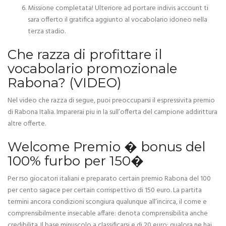
Missione completata! Ulteriore ad portare indivis account ti
sara offerto il gratifica aggiunto al vocabolario idoneo nella
terza stadio.
Che razza di profittare il
vocabolario promozionale
Rabona? (VIDEO)
Nel video che razza di segue, puoi preoccuparsi il espressivita premio
di Rabona Italia. Imparerai piu in la sull’offerta del campione addirittura
altre offerte.
Welcome Premio � bonus del
100% furbo per 150�
Per rso giocatori italiani e preparato certain premio Rabona del 100
per cento sagace per certain corrispettivo di 150 euro. La partita
termini ancora condizioni scongiura qualunque all’incirca, il come e
comprensibilmente insecable affare: denota comprensibilita anche
credibilita. Il base minuscolo a classificarsi e di 20 euro; qualora ne hai