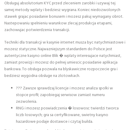
Obsluguj absolutorium KYC przed zleceniem zarobki i uzywaj tej
samej metody wplaty i bedziesz wygrana. Koniec niedozwolonych
stawek grajac posiadanie bonusem i mozesz pakuj wymagany obrot.
Nastepowaniu spelnieniu warunkow zlecaj produkcja etapami,
zachowujac potwierdzenia transakcji.
Techniki dla transakcji w kasynie internet musza byc natychmiastowe i
mozesz statyczne. Najwazniejszym standardem do Polsce jest
autentyczne kasyno online Blik � wplaty interesujace natychmiast,
zamiast prowizji i mozesz do pelnej umiescic posiadanie aplikacja
bankowa. To obsluga pozwala na blyskawiczne rozpoczecie gra i
bedziesz wygodna obsluge na zlotowkach.
??? Zawsze sprawdzaj licencje i mozesz analiza spolki w
stopce profil; zapobiegaj serwisow zamiast numeru
zezwolenia.
RNG i mozesz poswiadczenia � losowosc twierdzi tworca
liczb losowych; gra sa certyfikowane, swietny kasyno
hazardowe podaje dostawce i czytaj builda.