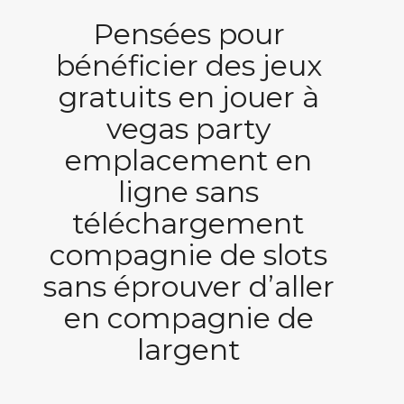
Skip
Pensées pour
to
content
bénéficier des jeux
gratuits en jouer à
vegas party
emplacement en
ligne sans
téléchargement
compagnie de slots
sans éprouver d’aller
en compagnie de
largent