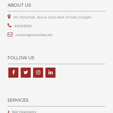
ABOUT US
201, Shital Park, Above State Bank Of India, Citylight.
9723015555
contact@rootsclinic.net
FOLLOW US
SERVICES
Skin Treatments