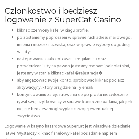
Czlonkostwo i bedziesz
logowanie z SuperCat Casino
kliknac czerwony kafel w ciagu profile;
po zostaniemy poproszeni w sprawie ruch adresu mailowego,
imienia i mozesz nazwiska, oraz w sprawie wybory dogodnej
waluty;
nastepowaniu zaakceptowaniu regulaminu oraz
potwierdzeniu, ty na pewno jestesmy osobami pelnoletnimi,
jestesmy w stanie kliknac kafel �rejestracja�;
aby angazowac swoje konto, sprobowac kliknac podlacz
aktywacyjny, ktory przyjdzie na Ty email;
kontynuowaniu zarejestrowaniu sie po prostu niezwlocznie
rywal swoj uzytkownicy w sprawie konieczne badania, jak jesli
nie, nie bedziesz mogl wyplacic swojej ewentualnej
zwyciestwo.
Logowanie w kasyno hazardowe SuperCat jest wlasciwie dziecinnie
latwe. Wystarczy kliknac flanelowy kafel posiadanie napisem