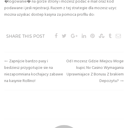
�logowanie� na gorze strony i mozesz podac e mail oraz kod
podawane i jesli rejestracji. Razem z tej strategie dla mozesz uzyc
mozna uzyskac dostep kasyna za pomoca profilu do:
SHARE THIS POST
Post
Zapnijcie bardzo pasy i
Od I mozesz Gdzie Miejscu Moge
bedziesz przygotujcie sie na
kupic Nv Casino Wymagania
navigation
niezapomniana kochajacy zabawe
Uprawniajace Z Bonusu Z brakiem
na kasynie Rollino!
Depozytu?