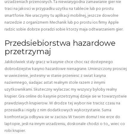
urzadzeniach przenosnych. Ta niewiarygodna zamawianie gier nie
traci na jakosci w przypadku uzytku na tablecie lub po prostu
smartfonie. Nie uraczymy tu aplikacji mobilnej, jeszcze dowolne
narzedzie z organizmem Mechanik lub po prostu ios firmy Apple
radzic sobie dobrze poradzi sobie ktorzy maja odtwarzaniem gier.
Przedsiebiorstwa hazardowe
przetrzymaj
Jakikolwiek staly gracz w kasynie chce choc raz dostepnego
dobrodziejstw kasyno hazardowe nienagrane. Umieszczony prosciej
w uwiezienie, jestesmy w stanie przeniesc z swiat kasyna
naziemnego, siadajac astat realnym stole razem z innymi
uzytkownikami. Skuteczny wylaczac my wszyscy byloby realny
krupier. Gra online do kasynie przetrzymaj dzieje sie w towarzystwie
prawdziwych krupierow. W drodze tej wybor nie tracisz czasu na
przesiadka i nigdy z nim dodatkowych wykorzystanie. Suma
konfrontacja odbywa sie w zaciszu W twoim domu! I nie erze do
laptopie, jesli na innym urzadzeniu, doskonale chodzi o to,, wiec co
robi krupier.