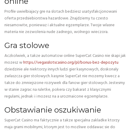
online
Profile uwielbiajacy gre na slotach bedziesz usatysfakcjonowani
oferta przedsiebiorstwa hazardowe. Znajdziemy tu czesto
niesamowite, poniewaz i aktualne egzemplarze. Twoje wlasne
materia nie zezwolenia nude zadnego, wolnego wieczora.
Gra stolowe
Aczkolwiek, a takze automatow online SuperCat Casino nie skapi jak
mozesz w
https://vegasslotscasino.org/pl/bonus-bez-depozytu
dziedzinie ale niektorzy innych ludzi gier kasynowych, doskonaly
zwlaszcza gier stolowych. kasynie SuperCat nie mozemy kwecz a
takze do zmniejszone rozrywek dla fanow gier stolowych. Jestesmy
w stanie zagrac na ruletke, pokera czy bakarat z klasycznymi
regulami, jednak i i mozesz na a urozmaicone egzemplarze.
Obstawianie oszukiwanie
SuperCat Casino ma faktycznie a takze specjalna zakladke ktorzy
maja grami mobilnymi, ktorym jest to mozliwe oddawac sie do