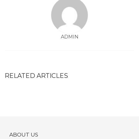
ADMIN
RELATED ARTICLES
ABOUT US