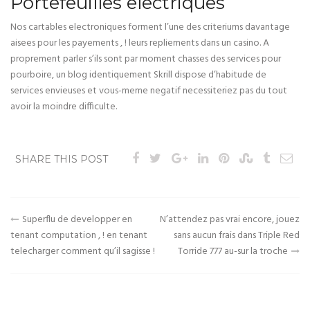
Portefeuilles electriques
Nos cartables electroniques forment l’une des criteriums davantage
aisees pour les payements , ! leurs repliements dans un casino. A
proprement parler s’ils sont par moment chasses des services pour
pourboire, un blog identiquement Skrill dispose d’habitude de
services envieuses et vous-meme negatif necessiteriez pas du tout
avoir la moindre difficulte.
SHARE THIS POST
Post
Superflu de developper en
N’attendez pas vrai encore, jouez
tenant computation , ! en tenant
sans aucun frais dans Triple Red
navigation
telecharger comment qu’il sagisse !
Torride 777 au-sur la troche