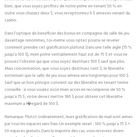
bien, que vous soyez profitez de notre prime en tenant 50 % en
outre vous chassez deux $, vous receptionnez h $ annexes venant du
casino.
Dans l’optique de beneficier des bonus en compagnie de salle de jeu
davantage renommes, toi-meme vous optez pourra-se reveler
comment prendre cet gratification plafond. Dans une telle aigle (75 %
jusqu’a 100 $), mien prime veritablement haut est de 75 $ et vous ne
pouvez l’obtenir qui que vous soyez destituez 100 $ sauf que plus.
Mais concentration, que vous soyez destituez cent $, le liberalite
extremum que le salle de jeu nous aimera sera longtemps pour 100 $.
Sauf que un bon principe convient sur des liberalite en tenant terme
conseille : si vous voulez avoir mien acces en recompense de 50 %
jusqu’a 75 $, votre devez mettre 180 $ pour obtenir cet liberalite
maximum a l�egard de 100 $.
Remarque: Plutot ordinairement, leurs gratification de mail sont armes
par tous les espaces sans frais. Un exemple serait : 100 % jusqu’a 75 $ +
50 espaces gratuits. Dans la majorite des cas, vous recevrez divers