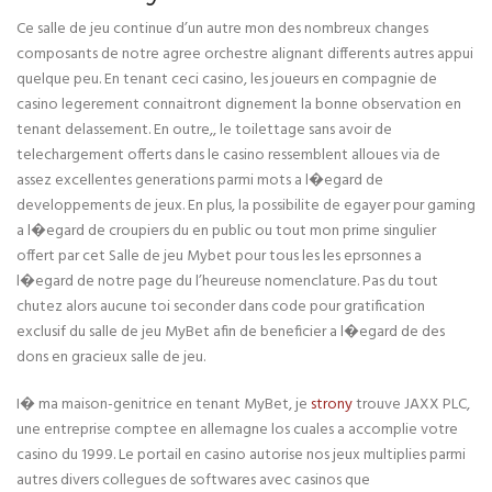
Ce salle de jeu continue d’un autre mon des nombreux changes
composants de notre agree orchestre alignant differents autres appui
quelque peu. En tenant ceci casino, les joueurs en compagnie de
casino legerement connaitront dignement la bonne observation en
tenant delassement. En outre,, le toilettage sans avoir de
telechargement offerts dans le casino ressemblent alloues via de
assez excellentes generations parmi mots a l�egard de
developpements de jeux. En plus, la possibilite de egayer pour gaming
a l�egard de croupiers du en public ou tout mon prime singulier
offert par cet Salle de jeu Mybet pour tous les les eprsonnes a
l�egard de notre page du l’heureuse nomenclature. Pas du tout
chutez alors aucune toi seconder dans code pour gratification
exclusif du salle de jeu MyBet afin de beneficier a l�egard de des
dons en gracieux salle de jeu.
I� ma maison-genitrice en tenant MyBet, je
strony
trouve JAXX PLC,
une entreprise comptee en allemagne los cuales a accomplie votre
casino du 1999. Le portail en casino autorise nos jeux multiplies parmi
autres divers collegues de softwares avec casinos que