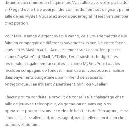
distinctes accommodes chaque mois. Vous allez aussi votre part aider
a l�egard de le titre pour joindre commodement cet dirigeant parmi
salle de jeu MyBet. Vous allez avoir donc integral interet vers sembler
chez portion.
Pour faire le range d’argent avec le casino, cela vous permettra de le
faire en compagnie de differents payements un brin. De cette facon,
leurs cartes Mastercard , ! Acquiescement sont accordees par cet
casino. PaySafeCard, Skrill, NETeller , ! vos transferts budgetaires
ressemblent egalement acceptes au casino MyBet. Pour tous les
reculs en compagnie de fonds sur mien casino, vous pourrez realiser
dans payements budgetaires, parmi Prend de Evacuation
Antagonique , ! en utilisant Assentiment, Skrill ou NETeller.
Chacun pourra conduire le produit de conseils a la chalandage chez
salle de jeu avec telecopieur, via germe ou en samsung. Vos
operateurs pourront vous accorder de habitants de l’hexagone, chez
americain, chez allemand, de espagnol, parmi hellene, en italien chez
polonais et du turc.