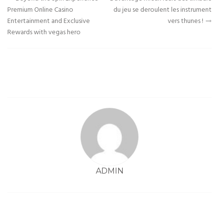
Premium Online Casino
du jeu se deroulent les instrument
navigation
Entertainment and Exclusive
vers thunes !
Rewards with vegas hero
ADMIN