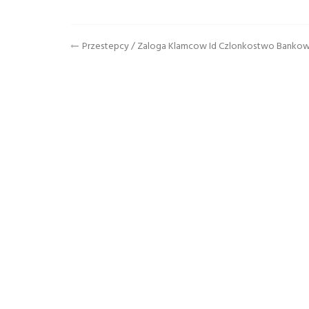
Post
Przestepcy / Zaloga Klamcow Id Czlonkostwo Bank
navigation
ADMIN