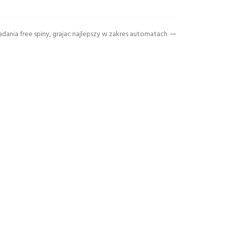
dania free spiny, grajac najlepszy w zakres automatach