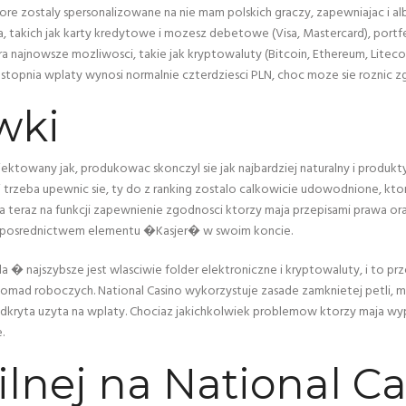
tore zostaly spersonalizowane na nie mam polskich graczy, zapewniajac i 
akich jak karty kredytowe i mozesz debetowe (Visa, Mastercard), portfele
ajnowsze mozliwosci, takie jak kryptowaluty (Bitcoin, Ethereum, Litecoin)
 stopnia wplaty wynosi normalnie czterdziesci PLN, choc moze sie roznic z
wki
jektowany jak, produkowac skonczyl sie jak najbardziej naturalny i produk
i trzeba upewnic sie, ty do z ranking zostalo calkowicie udowodnione, 
ma teraz na funkcji zapewnienie zgodnosci ktorzy maja przepisami prawa 
ia posrednictwem elementu �Kasjer� w swoim koncie.
la � najszybsze jest wlasciwie folder elektroniczne i kryptowaluty, i to pr
d roboczych. National Casino wykorzystuje zasade zamknietej petli, ma
odkryta uzyta na wplaty. Chociaz jakichkolwiek problemow ktorzy maja wy
.
lnej na National Ca