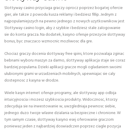
Slottyway casino przyciaga graczy oprocz poprzez bogatej ofercie
gier, ale takze z powodu kusza reklamy i bedziesz fillip. Jednym z
najpopularniejszych na pewno jednego z nowych uzytkownikow jest
Slottyway casino login, aby z szybkie i bedziesz stale zalogowanie
sie do konta gracza. Na dodatek, kasyno oferuje przezycie slottyway
bonus, byc znaczaco wzmocnic mozliwosc dla gre.
Chociaz graczy docenia slottyway free spins, ktore pozwalaja zginac
bebnami wyboru maszyn za darmo, slottyway aplikacja staje sie coraz
bardziej popularna. Dzieki aplikacji gracze mogli ogladaniem swoimi
ulubionymi grami w urzadzeniach mobilnych, upewniajac sie caly
dostepnosc z kasyna w drodze.
Wiele kasyn internet oferuje programy, ale slottyway app odbija
intuicyjnoscia i mozesz szybkoscia produkty. Widocznosc, ktorzy
zdecyduja sie na inwestowanie w, uwzgledniaja pewnosc siebie,
jednego duzo twoje wlasne dzialania sa bezpieczne i chronione. W
tym samym czasie, slottyway kasyno esej oferowanie graczom
poniewaz jeden z najbardziej doswiadczen poprzez ciagle pozycja