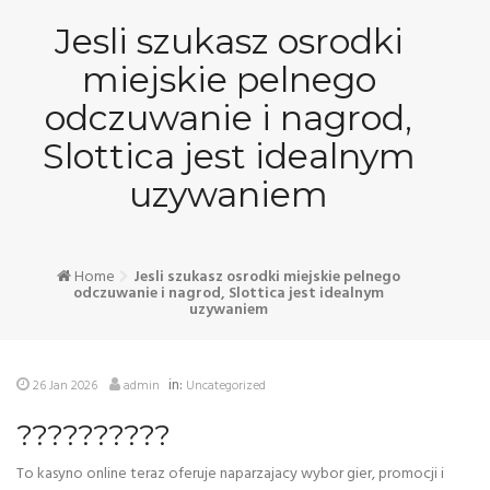
Skip
Jesli szukasz osrodki
to
content
miejskie pelnego
odczuwanie i nagrod,
Slottica jest idealnym
uzywaniem
Home
Jesli szukasz osrodki miejskie pelnego
odczuwanie i nagrod, Slottica jest idealnym
uzywaniem
in:
26 Jan 2026
admin
Uncategorized
??????????
To kasyno online teraz oferuje naparzajacy wybor gier, promocji i