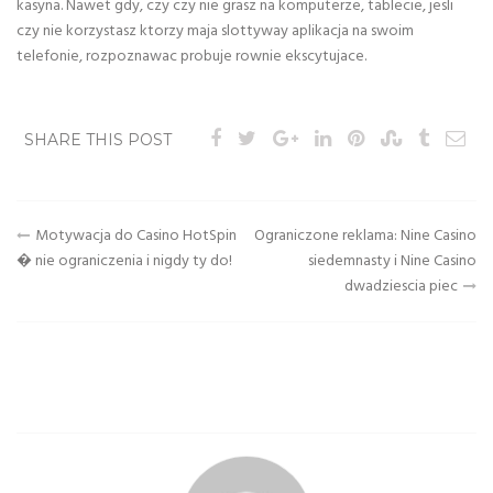
kasyna. Nawet gdy, czy czy nie grasz na komputerze, tablecie, jesli
czy nie korzystasz ktorzy maja slottyway aplikacja na swoim
telefonie, rozpoznawac probuje rownie ekscytujace.
SHARE THIS POST
Post
Motywacja do Casino HotSpin
Ograniczone reklama: Nine Casino
� nie ograniczenia i nigdy ty do!
siedemnasty i Nine Casino
navigation
dwadziescia piec