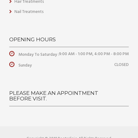
Hair Treatments
Nail Treatments
OPENING HOURS
9:00 AM - 1:00 PM, 4:00 PM - 8:00 PM
Monday To Saturday :
CLOSED
Sunday
PLEASE MAKE AN APPOINTMENT
BEFORE VISIT.