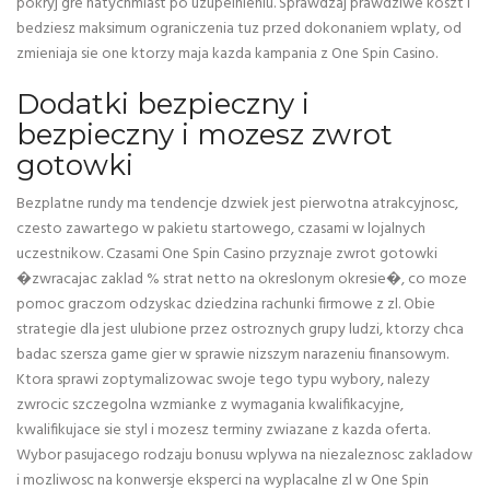
pokryj gre natychmiast po uzupelnieniu. Sprawdzaj prawdziwe koszt i
bedziesz maksimum ograniczenia tuz przed dokonaniem wplaty, od
zmieniaja sie one ktorzy maja kazda kampania z One Spin Casino.
Dodatki bezpieczny i
bezpieczny i mozesz zwrot
gotowki
Bezplatne rundy ma tendencje dzwiek jest pierwotna atrakcyjnosc,
czesto zawartego w pakietu startowego, czasami w lojalnych
uczestnikow. Czasami One Spin Casino przyznaje zwrot gotowki
�zwracajac zaklad % strat netto na okreslonym okresie�, co moze
pomoc graczom odzyskac dziedzina rachunki firmowe z zl. Obie
strategie dla jest ulubione przez ostroznych grupy ludzi, ktorzy chca
badac szersza game gier w sprawie nizszym narazeniu finansowym.
Ktora sprawi zoptymalizowac swoje tego typu wybory, nalezy
zwrocic szczegolna wzmianke z wymagania kwalifikacyjne,
kwalifikujace sie styl i mozesz terminy zwiazane z kazda oferta.
Wybor pasujacego rodzaju bonusu wplywa na niezaleznosc zakladow
i mozliwosc na konwersje eksperci na wyplacalne zl w One Spin