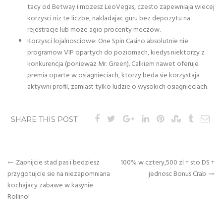
tacy od Betway i mozesz LeoVegas, czesto zapewniaja wiecej
korzysci niz te liczbe, nakladajac guru bez depozytu na
rejestracje lub moze agio procenty meczow.
Korzysci lojalnosciowe: One Spin Casino absolutnie nie
programow VIP opartych do poziomach, kiedys niektorzy z
konkurencja (poniewaz Mr. Green). Calkiem nawet oferuje
premia oparte w osiagnieciach, ktorzy beda sie korzystaja
aktywni profil, zamiast tylko ludzie o wysokich osiagnieciach.
SHARE THIS POST
Post
Zapnijcie stad pas i bedziesz
100% w cztery,500 zl + sto DS +
przygotujcie sie na niezapomniana
jednosc Bonus Crab
navigation
kochajacy zabawe w kasynie
Rollino!