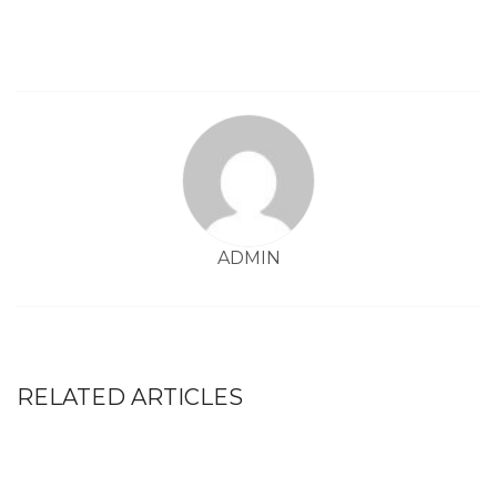
ADMIN
RELATED ARTICLES