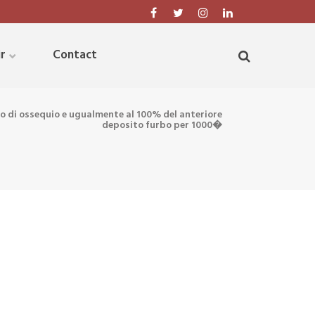
ir
Contact
o di ossequio e ugualmente al 100% del anteriore
deposito furbo per 1000�