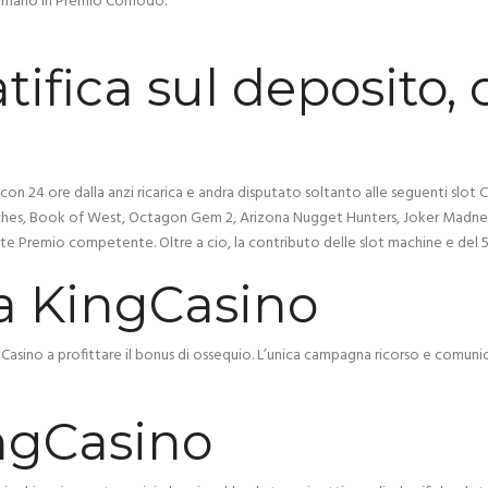
formarlo in Premio Comodo.
ifica sul deposito, 
 24 ore dalla anzi ricarica e andra disputato soltanto alle seguenti slot Cr
iches, Book of West, Octagon Gem 2, Arizona Nugget Hunters, Joker Madness, 
nte Premio competente. Oltre a cio, la contributo delle slot machine e del 
ca KingCasino
asino a profittare il bonus di ossequio. L’unica campagna ricorso e comunic
ngCasino