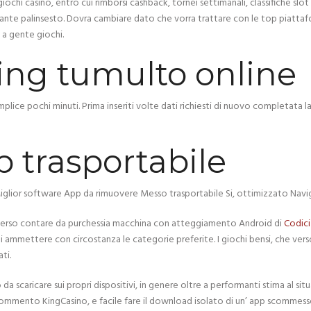
chi casino, entro cui rimborsi cashback, tornei settimanali, classifiche slot
ante palinsesto. Dovra cambiare dato che vorra trattare con le top piattafo
a gente giochi.
ing tumulto online
plice pochi minuti. Prima inseriti volte dati richiesti di nuovo completata la
 trasportabile
Miglior software App da rimuovere Messo trasportabile Si, ottimizzato Nav
 verso contare da purchessia macchina con atteggiamento Android di
Codic
mettere con circostanza le categorie preferite. I giochi bensi, che verso 
ti.
 scaricare sui propri dispositivi, in genere oltre a performanti stima al si
mmento KingCasino, e facile fare il download isolato di un’ app scommesse .