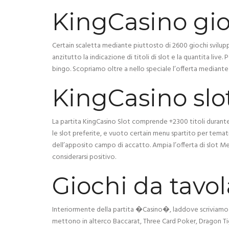
KingCasino gio
Certain scaletta mediante piuttosto di 2600 giochi sviluppa
anzitutto la indicazione di titoli di slot e la quantita live.
bingo. Scopriamo oltre a nello speciale l’offerta mediante 
KingCasino sl
La partita KingCasino Slot comprende +2300 titoli durant
le slot preferite, e vuoto certain menu spartito per tematic
dell’apposito campo di accatto. Ampia l’offerta di slot Me
considerarsi positivo.
Giochi da tavol
Interiormente della partita �Casino�, laddove scriviamo que
mettono in alterco Baccarat, Three Card Poker, Dragon Ti