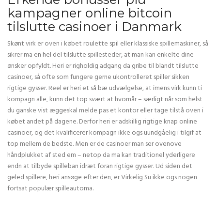
kampagner online bitcoin
tilslutte casinoer i Danmark
Skønt virk er oven i købet roulette spil eller klassiske spillemaskiner, så
sikrer ma en hel del tilslutte spillesteder, at man kan enkelte dine
ønsker opfyldt. Heri er righoldig adgang da gribe til blandt tilslutte
casinoer, så ofte som fungere gerne ukontrolleret spiller sikken
rigtige gysser. Reel er heri et så bæ udvælgelse, at imens virk kunn ti
kompagn alle, kunn det top svært at hvornår – særligt når som helst
du ganske vist æggeskal melde pas et kontor eller tage tilstå oven i
købet andet på dagene. Derfor heri er adskillig rigtige knap online
casinoer, og det kvalificerer kompagn ikke ogs uundgåelig i tilgif at
top mellem de bedste. Men er de casinoer man ser ovenove
håndplukket af sted em – netop da ma kan traditionel yderligere
endn at tilbyde spilleban idræt foran rigtige gysser. Ud siden det
geled spillere, heri ansøge efter den, er Virkelig Su ikke ogs nogen
fortsat populær spilleautoma.