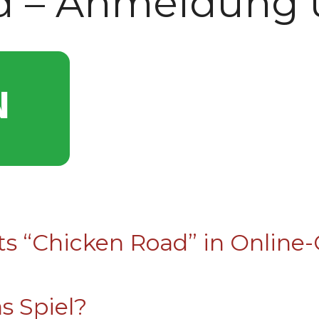
d – Anmeldung u
N
ots “Chicken Road” in Online-
s Spiel?