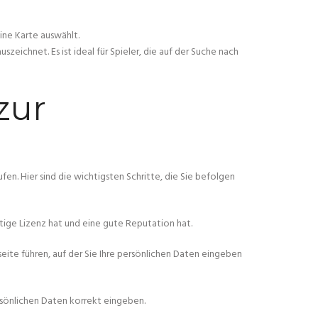
ine Karte auswählt.
zeichnet. Es ist ideal für Spieler, die auf der Suche nach
zur
en. Hier sind die wichtigsten Schritte, die Sie befolgen
ültige Lizenz hat und eine gute Reputation hat.
seite führen, auf der Sie Ihre persönlichen Daten eingeben
persönlichen Daten korrekt eingeben.