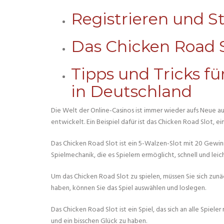
Registrieren und S
Das Chicken Road S
Tipps und Tricks fü
in Deutschland
Die Welt der Online-Casinos ist immer wieder aufs Neue 
entwickelt. Ein Beispiel dafür ist das Chicken Road Slot, ein
Das Chicken Road Slot ist ein 5-Walzen-Slot mit 20 Gewinn
Spielmechanik, die es Spielern ermöglicht, schnell und leich
Um das Chicken Road Slot zu spielen, müssen Sie sich zun
haben, können Sie das Spiel auswählen und loslegen.
Das Chicken Road Slot ist ein Spiel, das sich an alle Spiel
und ein bisschen Glück zu haben.