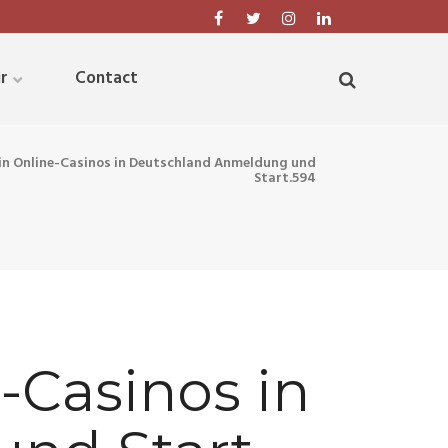
ir
Contact
 in Online-Casinos in Deutschland Anmeldung und
Start.594
-Casinos in