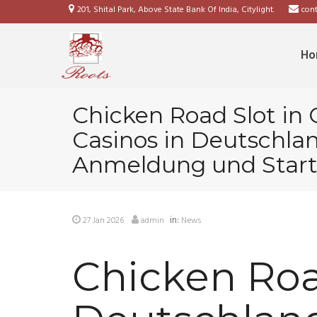
Skip
201, Shital Park, Above State Bank Of India, Citylight.
cont
to
content
Ho
Chicken Road Slot in 
Casinos in Deutschla
Anmeldung und Start
in:
27 Jan 2026
admin
News
Chicken Roa