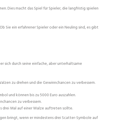
 Dies macht das Spiel für Spieler, die langfristig spielen
b Sie ein erfahrener Spieler oder ein Neuling sind, es gibt
er sich durch seine einfache, aber unterhaltsame
e Walzen zu drehen und die Gewinnchancen zu verbessern.
mbol und können bis zu 5000 Euro auszahlen.
nnchancen zu verbessern.
 drei Mal auf einer Walze auftreten sollte.
hungen bringt, wenn er mindestens drei Scatter-Symbole auf