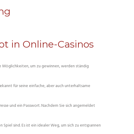
ung
ot in Online-Casinos
ue Möglichkeiten, um zu gewinnen, werden ständig
bekannt für seine einfache, aber auch unterhaltsame
Adresse und ein Passwort. Nachdem Sie sich angemeldet
 Spiel sind. Es ist ein idealer Weg, um sich zu entspannen