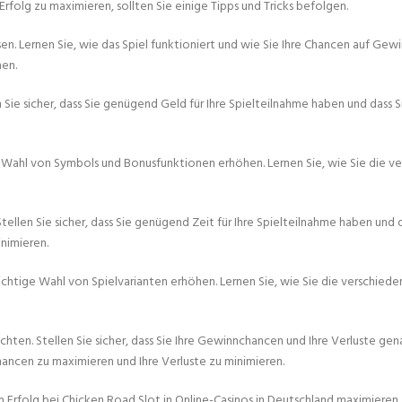
olg zu maximieren, sollten Sie einige Tipps und Tricks befolgen.
assen. Lernen Sie, wie das Spiel funktioniert und wie Sie Ihre Chancen auf Ge
hen.
n Sie sicher, dass Sie genügend Geld für Ihre Spielteilnahme haben und dass Sie
ge Wahl von Symbols und Bonusfunktionen erhöhen. Lernen Sie, wie Sie die 
Stellen Sie sicher, dass Sie genügend Zeit für Ihre Spielteilnahme haben und da
nimieren.
chtige Wahl von Spielvarianten erhöhen. Lernen Sie, wie Sie die verschiede
achten. Stellen Sie sicher, dass Sie Ihre Gewinnchancen und Ihre Verluste g
hancen zu maximieren und Ihre Verluste zu minimieren.
n Erfolg bei Chicken Road Slot in Online-Casinos in Deutschland maximieren. 