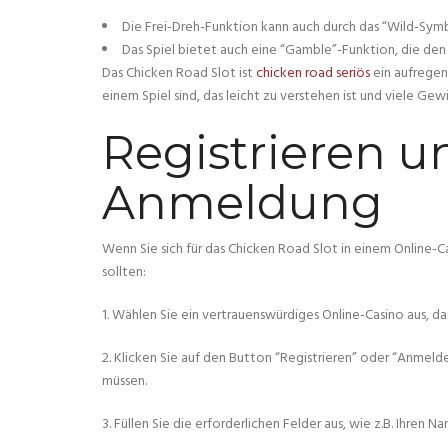
Die Frei-Dreh-Funktion kann auch durch das “Wild-Symb
Das Spiel bietet auch eine “Gamble”-Funktion, die den 
Das Chicken Road Slot ist
chicken road seriös
ein aufregend
einem Spiel sind, das leicht zu verstehen ist und viele Ge
Registrieren un
Anmeldung
Wenn Sie sich für das Chicken Road Slot in einem Online-C
sollten:
1. Wählen Sie ein vertrauenswürdiges Online-Casino aus, da
2. Klicken Sie auf den Button “Registrieren” oder “Anmelde
müssen.
3. Füllen Sie die erforderlichen Felder aus, wie z.B. Ihren 