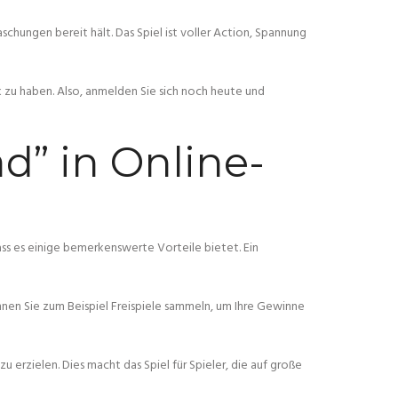
chungen bereit hält. Das Spiel ist voller Action, Spannung
ück zu haben. Also, anmelden Sie sich noch heute und
ad” in Online-
ass es einige bemerkenswerte Vorteile bietet. Ein
önnen Sie zum Beispiel Freispiele sammeln, um Ihre Gewinne
erzielen. Dies macht das Spiel für Spieler, die auf große