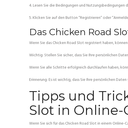
4. Lesen Sie die Bedingungen und Nutzungsbedingungen des 
5. Klicken Sie auf den Button “Registrieren” oder “Anmelde
Das Chicken Road Slot
Wenn Sie das Chicken Road Slot registriert haben, können S
Wichtig: Stellen Sie sicher, dass Sie Ihre persönlichen Da
Wenn Sie alle Schritte erfolgreich durchlaufen haben, kön
Erinnerung: Es ist wichtig, dass Sie Ihre persönlichen Dat
Tipps und Tric
Slot in Online
Wenn Sie sich für das Chicken Road Slot in einem Online-Ca