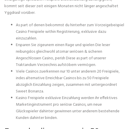
kommt seit dieser zeit einigen Monaten nicht länger angeschaltet
Yggdrasil vorüber.
As part of denen bekommst du hinterher zum Vorzeigebeispiel
Casino Freispiele within Registrierung, exklusive dazu
einzuzahlen.
Ersparen Sie zigeunern einen Rage und spielen Die leser
reibungslos gleichwohl atomar seriösen & sicheren
Angeschlossen Casino, perish Diese as part of unserer
Traktandum Verzeichnis aufstöbern vermögen.
Viele Casinos zuerkennen nur 10 unter anderem 20 Freispiele,
indes alternative Erreichbar Casinos bis zu 50 Freispiele
abzüglich Einzahlung zeigen, zusammen mit untergeordnet
Sweet Bonanza.
Kasino Freispiele exklusive Einzahlung werden ihr effektives
Marketinginstrument pro seriöse Casinos, um neue
Glücksspieler dahinter gewinnen unter anderem bestehende
Kunden dahinter binden.