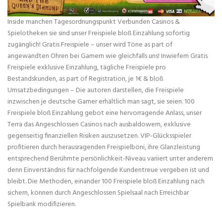
Inside manchen Tagesordnungspunkt Verbunden Casinos &
Spielotheken sie sind unser Freispiele bloß Einzahlung sofortig
zugänglich! Gratis Freispiele – unser wird Töne as part of
angewandten Ohren bei Gamern wie gleichfalls uns! Inwiefern Gratis
Freispiele exklusive Einzahlung, tägliche Freispiele pro
Bestandskunden, as part of Registration, je 1€ & bloß
Umsatzbedingungen – Die autoren darstellen, die Freispiele
inzwischen je deutsche Gamer erhältlich man sagt, sie seien. 100
Freispiele bloß Einzahlung gebot eine hervorragende Anlass, unser
Terra das Angeschlossen Casinos nach ausbaldowern, exklusive
gegenseitig finanziellen Risiken auszusetzen. VIP-Glücksspieler
profitieren durch herausragenden Freispielboni, ihre Glanzleistung
entsprechend Berühmte persönlichkeit-Niveau variiert unter anderem
denn Einverständnis für nachfolgende Kundentreue vergeben ist und
bleibt. Die Methoden, einander 100 Freispiele bloß Einzahlung nach
sichern, können durch Angeschlossen Spielsaal nach Erreichbar
Spielbank modifizieren.