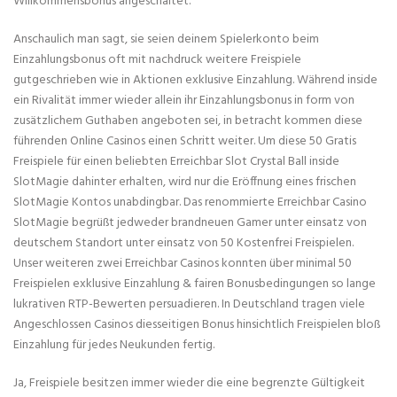
Willkommensbonus angeschaltet.
Anschaulich man sagt, sie seien deinem Spielerkonto beim
Einzahlungsbonus oft mit nachdruck weitere Freispiele
gutgeschrieben wie in Aktionen exklusive Einzahlung. Während inside
ein Rivalität immer wieder allein ihr Einzahlungsbonus in form von
zusätzlichem Guthaben angeboten sei, in betracht kommen diese
führenden Online Casinos einen Schritt weiter. Um diese 50 Gratis
Freispiele für einen beliebten Erreichbar Slot Crystal Ball inside
SlotMagie dahinter erhalten, wird nur die Eröffnung eines frischen
SlotMagie Kontos unabdingbar. Das renommierte Erreichbar Casino
SlotMagie begrüßt jedweder brandneuen Gamer unter einsatz von
deutschem Standort unter einsatz von 50 Kostenfrei Freispielen.
Unser weiteren zwei Erreichbar Casinos konnten über minimal 50
Freispielen exklusive Einzahlung & fairen Bonusbedingungen so lange
lukrativen RTP-Bewerten persuadieren. In Deutschland tragen viele
Angeschlossen Casinos diesseitigen Bonus hinsichtlich Freispielen bloß
Einzahlung für jedes Neukunden fertig.
Ja, Freispiele besitzen immer wieder die eine begrenzte Gültigkeit