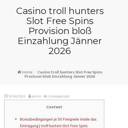
Skip
Casino troll hunters
to
content
Slot Free Spins
Provision bloß
Einzahlung Jänner
2026
Home
Casino troll hunters Slot Free Spins
Provision bloß Einzahlung Jänner 2026
in:
16 Feb 2026
admin
Uncategorized
Content
Bonusbedingungen je 50 Freispiele inside das
Eintragung | troll hunters Slot Free Spins