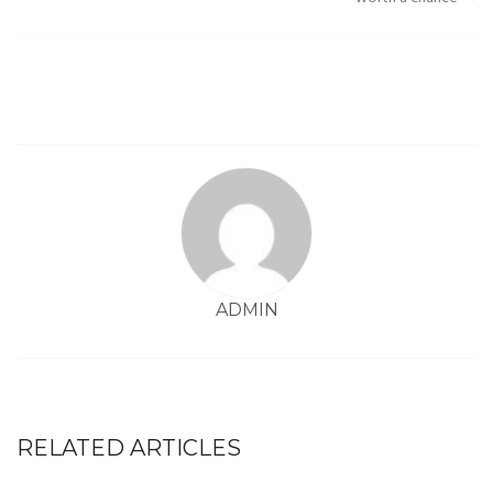
ADMIN
RELATED ARTICLES