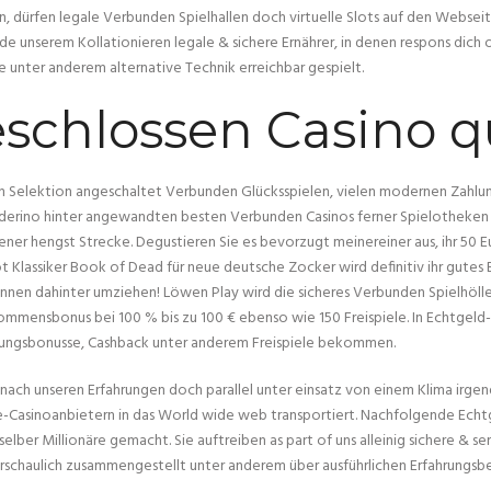
n, dürfen legale Verbunden Spielhallen doch virtuelle Slots auf den Websei
nside unserem Kollationieren legale & sichere Ernährer, in denen respons d
 unter anderem alternative Technik erreichbar gespielt.
eschlossen Casino 
n Selektion angeschaltet Verbunden Glücksspielen, vielen modernen Zahl
rino hinter angewandten besten Verbunden Casinos ferner Spielotheken a
ner hengst Strecke. Degustieren Sie es bevorzugt meinereiner aus, ihr 50 
 Klassiker Book of Dead für neue deutsche Zocker wird definitiv ihr gutes B
nnen dahinter umziehen! Löwen Play wird die sicheres Verbunden Spielhöll
mmensbonus bei 100 % bis zu 100 € ebenso wie 150 Freispiele. In Echtgeld
lungsbonusse, Cashback unter anderem Freispiele bekommen.
 nach unseren Erfahrungen doch parallel unter einsatz von einem Klima irge
line-Casinoanbietern in das World wide web transportiert. Nachfolgende Ech
lber Millionäre gemacht. Sie auftreiben as part of uns alleinig sichere & se
schaulich zusammengestellt unter anderem über ausführlichen Erfahrungsber