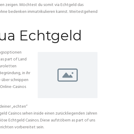
ten zeigen. Möchtest du somit via Echtgeld das
ich ohne bedenken immatrikulieren kannst. Weitestgehend
qua Echtgeld
ungsoptionen
s part of Land
Euroletten
egründung, in ihr
e über schnippen
-Online-Casinos
ndeiner „echten“
tgeld Casinos sehen inside einen zurückliegenden Jahren
riöse Echtgeld Casinos. Diese aufstöbern as part of uns
ichten vorbereitet sein.