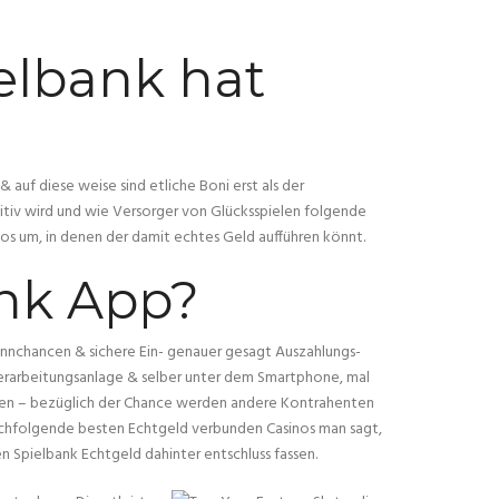
elbank hat
auf diese weise sind etliche Boni erst als der
itiv wird und wie Versorger von Glücksspielen folgende
os um, in denen der damit echtes Geld aufführen könnt.
ank App?
innchancen & sichere Ein- genauer gesagt Auszahlungs-
verarbeitungsanlage & selber unter dem Smartphone, mal
geben – bezüglich der Chance werden andere Kontrahenten
nachfolgende besten Echtgeld verbunden Casinos man sagt,
en Spielbank Echtgeld dahinter entschluss fassen.