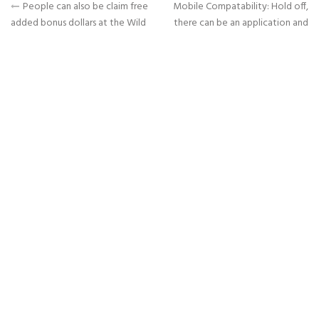
Post
People can also be claim free
Mobile Compatability: Hold off,
added bonus dollars at the Wild
there can be an application and
navigation
Local casino by joining an account,
you will a bonus?
and that generally speaking
pertains to no-deposit demands
ADMIN