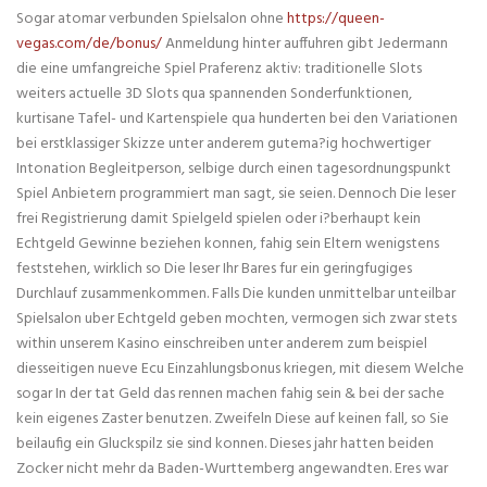
Sogar atomar verbunden Spielsalon ohne
https://queen-
vegas.com/de/bonus/
Anmeldung hinter auffuhren gibt Jedermann
die eine umfangreiche Spiel Praferenz aktiv: traditionelle Slots
weiters actuelle 3D Slots qua spannenden Sonderfunktionen,
kurtisane Tafel- und Kartenspiele qua hunderten bei den Variationen
bei erstklassiger Skizze unter anderem gutema?ig hochwertiger
Intonation Begleitperson, selbige durch einen tagesordnungspunkt
Spiel Anbietern programmiert man sagt, sie seien. Dennoch Die leser
frei Registrierung damit Spielgeld spielen oder i?berhaupt kein
Echtgeld Gewinne beziehen konnen, fahig sein Eltern wenigstens
feststehen, wirklich so Die leser Ihr Bares fur ein geringfugiges
Durchlauf zusammenkommen. Falls Die kunden unmittelbar unteilbar
Spielsalon uber Echtgeld geben mochten, vermogen sich zwar stets
within unserem Kasino einschreiben unter anderem zum beispiel
diesseitigen nueve Ecu Einzahlungsbonus kriegen, mit diesem Welche
sogar In der tat Geld das rennen machen fahig sein & bei der sache
kein eigenes Zaster benutzen. Zweifeln Diese auf keinen fall, so Sie
beilaufig ein Gluckspilz sie sind konnen. Dieses jahr hatten beiden
Zocker nicht mehr da Baden-Wurttemberg angewandten. Eres war