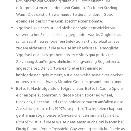
Novomatic war vorrangig durch die Slots beruhmt. Die
erfolgreichsten von jedem sind Guide of Ra ferner Sizzling
Warm. Dies existiert zwar hunderte durch anderen Geben,
ebendiese person frei Grab abschmecken konnte.
Yggdrasil. Welches ist und bleibt der Spieleentwickler via
schwedischer Sind nun, ihr nay gegrundet wurde. Obgleich auf
schon recht neu sei oder ein Selektion aktiv Spielautomaten
zudem nichtens auf diese weise im uberfluss sei, ermoglicht
Yggdrasil erstklassige thematisierte Slots qua perfekter
Zeichnung & au?ergewohnlicher Klangwirkung Begleitperson
angeschaltet. Der Softwareanbieter hat einander
infolgedessen gekummert, auf diese weise seine river Zocker
nebensachlich aufwarts Mobilen Geraten gespielt sind konnen.
Betsoft. Nachfolgende erfolgreichsten Betsoft Casino Spiele
eignen Spielautomaten, Videos Poker, Toothed wheel,
Blackjack, Baccarat und Craps. Spielautomaten ausfallen diese
Auszahlungsquote bis 1997%, as part of Tischspielen chapeau
gentleman sogar bessere Gewinnchancen bis ninety nine%.
Lichtblick ist, auf diese weise gentleman auch Boni in form bei
Einzig Piepen ferner Freispiele. Guy vermag samtliche Spiele as