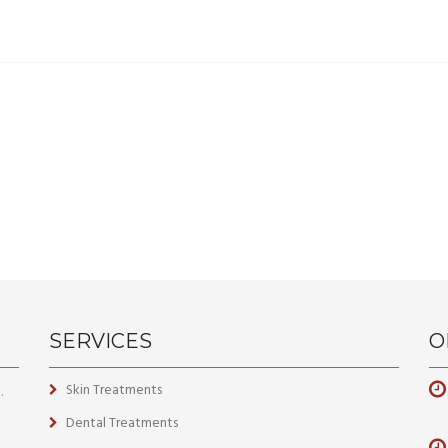
SERVICES
O
Skin Treatments
.
Dental Treatments