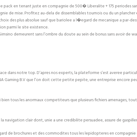
elle pack en tenant juste en compagnie de 500� Liberalite + 175 periodes sans
nie de mise. Profitez au-dela de dissemblables tournois ou du un plancher en
n choix des plus absolue sauf que bariolee a l�egard de mecanique a par-dess
n parmi le site existence.
c Simsino demeurent sans l’ombre du doute au sein de bonus sans avoir de 
lace dans notre top. D’apres nos experts, la plateforme s’est averee parti
NA Gaming B.V que l’on doit cette petite pepite, une entreprise encore peu
i bien tous les anormaux competiteurs que plusieurs fichiers amenages, tou
la navigation clair dont, unie a une credibilite persuadee, assure de gaspill
egard de brochures et des commodites tous les lepidopteres en compagnie